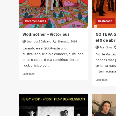
Recomendados
Destacado
Wolfmother – Victorious
NO TE VA 
el 9 de abr
Juan José Galeano
30 marzo, 2016
Fran Silva
Cuando en el 2004 este trío
australiano se dio a conocer, el mundo
No Te Va Gus
entero celebró esa combinación de
bandas más 
rock clásico por...
se lanza nue
internacional
Leer
Leer más
más
Leer
Leer más
sobre
más
Wolfmother
sobre
–
NO
Victorious
TE
VA
GUST
en