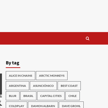
By tag
ALICE IN CHAINS
ARCTIC MONKEYS
ARGENTINA
ASUNCIÓNICO
BEST COAST
BLUR
BRASIL
CAPITAL CITIES
CHILE
COLDPLAY
DAMON ALBARN
DAVE GROHL