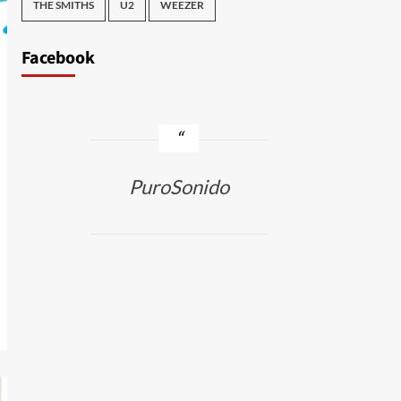
THE SMITHS
U2
WEEZER
Facebook
PuroSonido