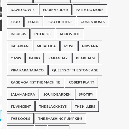
DAVID BOWIE
EDDIE VEDDER
FAITH NO MORE
FLOU
FOALS
FOO FIGHTERS
GUNS N ROSES
INCUBUS
INTERPOL
JACK WHITE
KASABIAN
METALLICA
MUSE
NIRVANA
OASIS
PAIKO
PARAGUAY
PEARL JAM
PIPA PARA TABACO
QUEENS OF THE STONE AGE
RAGE AGAINST THE MACHINE
ROBERT PLANT
SALAMANDRA
SOUNDGARDEN
SPOTIFY
ST. VINCENT
THE BLACK KEYS
THE KILLERS
THE KOOKS
THE SMASHING PUMPKINS