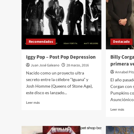
Parag
el
9
de
abril
Recomendados
Destacado
Iggy Pop – Post Pop Depression
Billy Corg
primera v
Juan José Galeano
28 marzo, 2016
Annabel Pit
Nacido como un proyecto ultra
secreto entre la célebre “Iguana” y
El año pasad
Josh Homme (Queens of Stone Age),
Corgan con 
este disco es lanzado...
Pumpkins com
Asunciónico.
Leer
Leer más
más
Leer
Leer más
sobre
más
Iggy
sobre
Pop
Billy
–
Corga