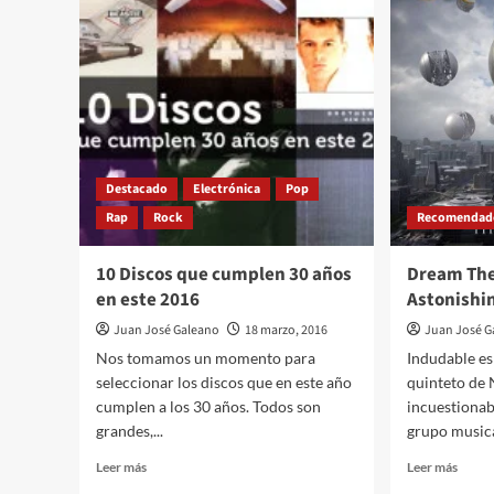
Post
con
Pop
James
Depression
Iha
por
prime
vez
en
16
años
Destacado
Electrónica
Pop
Rap
Rock
Recomendad
10 Discos que cumplen 30 años
Dream The
en este 2016
Astonishi
Juan José Galeano
18 marzo, 2016
Juan José G
Nos tomamos un momento para
Indudable es 
seleccionar los discos que en este año
quinteto de 
cumplen a los 30 años. Todos son
incuestionab
grandes,...
grupo musica
Leer
Leer
Leer más
Leer más
más
más