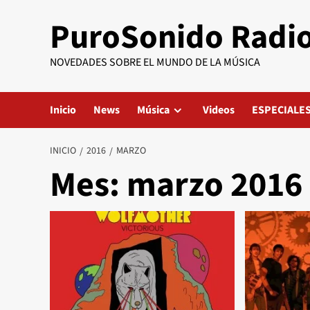
Saltar
PuroSonido Radi
al
contenido
NOVEDADES SOBRE EL MUNDO DE LA MÚSICA
Inicio
News
Música
Videos
ESPECIALE
INICIO
2016
MARZO
Mes:
marzo 2016