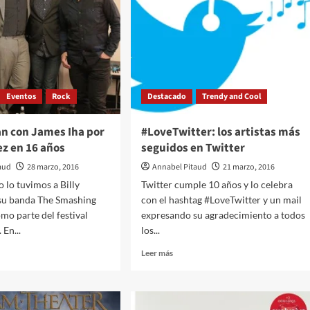
uay
se
transmitirá
via
streaming
Eventos
Rock
Destacado
Trendy and Cool
an con James Iha por
#LoveTwitter: los artistas más
ez en 16 años
seguidos en Twitter
aud
28 marzo, 2016
Annabel Pitaud
21 marzo, 2016
o lo tuvimos a Billy
Twitter cumple 10 años y lo celebra
su banda The Smashing
con el hashtag #LoveTwitter y un mail
o parte del festival
expresando su agradecimiento a todos
 En...
los...
Leer
Leer más
más
sobre
#LoveTwitter:
n
los