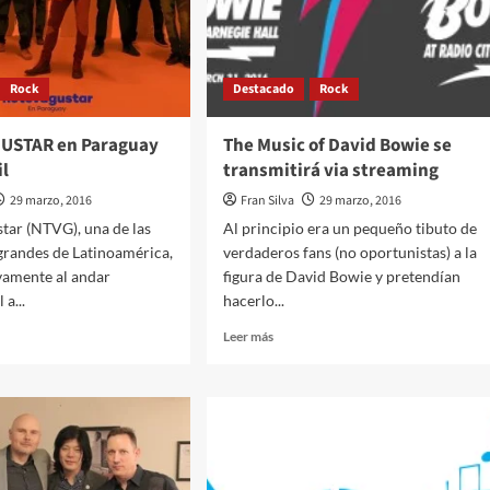
Rock
Destacado
Rock
GUSTAR en Paraguay
The Music of David Bowie se
il
transmitirá via streaming
29 marzo, 2016
Fran Silva
29 marzo, 2016
tar (NTVG), una de las
Al principio era un pequeño tibuto de
grandes de Latinoamérica,
verdaderos fans (no oportunistas) a la
vamente al andar
figura de David Bowie y pretendían
 a...
hacerlo...
Leer
Leer más
más
sobre
The
Music
of
AR
David
Bowie