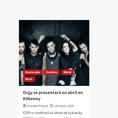
sobre
sobre
10
Drea
Discos
Theat
que
–
cumplen
The
30
Aston
años
en
este
2016
Destacado
Eventos
Metal
Rock
Orgy se presentará en abril en
Kilkenny
Annabel Pitaud
14 marzo, 2016
G5Pro confirmó el show de la banda