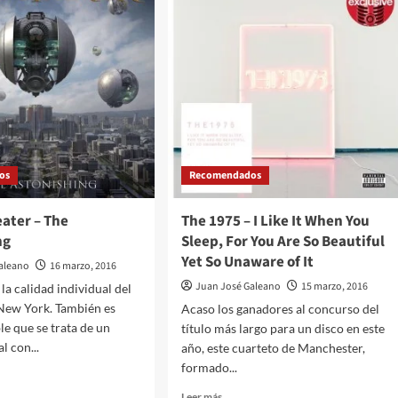
artistas
más
seguidos
en
ra
Twitter
os
Recomendados
ater – The
The 1975 – I Like It When You
ng
Sleep, For You Are So Beautiful
Yet So Unaware of It
aleano
16 marzo, 2016
Juan José Galeano
15 marzo, 2016
la calidad individual del
New York. También es
Acaso los ganadores al concurso del
le que se trata de un
título más largo para un disco en este
l con...
año, este cuarteto de Manchester,
formado...
Leer
Leer más