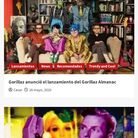
Lanzamientos
News
Recomendados
Trendy and Cool
Gorillaz anunció el lanzamiento del Gorillaz Almanac
Cesar
26 mayo, 2020