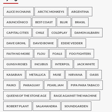
ALICE IN CHAINS
ARCTIC MONKEYS
ARGENTINA
ASUNCIÓNICO
BEST COAST
BLUR
BRASIL
CAPITAL CITIES
CHILE
COLDPLAY
DAMON ALBARN
DAVE GROHL
DAVID BOWIE
EDDIE VEDDER
FAITH NO MORE
FLOU
FOALS
FOO FIGHTERS
GUNS N ROSES
INCUBUS
INTERPOL
JACK WHITE
KASABIAN
METALLICA
MUSE
NIRVANA
OASIS
PAIKO
PARAGUAY
PEARL JAM
PIPA PARA TABACO
QUEENS OF THE STONE AGE
RAGE AGAINST THE MACHINE
ROBERT PLANT
SALAMANDRA
SOUNDGARDEN