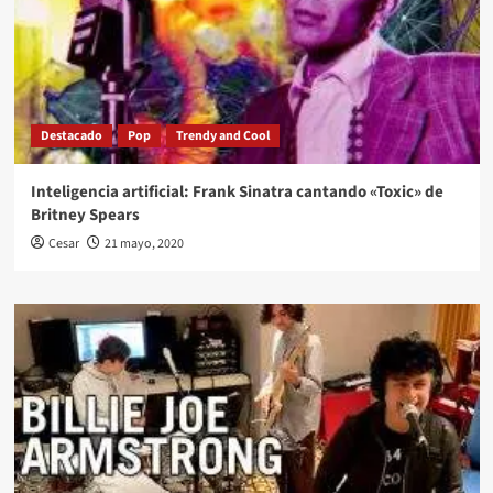
Destacado
Pop
Trendy and Cool
Inteligencia artificial: Frank Sinatra cantando «Toxic» de
Britney Spears
Cesar
21 mayo, 2020