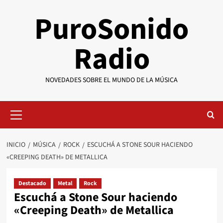
Saltar
PuroSonido
al
contenido
Radio
NOVEDADES SOBRE EL MUNDO DE LA MÚSICA
Menú
primario
INICIO
MÚSICA
ROCK
ESCUCHÁ A STONE SOUR HACIENDO
«CREEPING DEATH» DE METALLICA
Destacado
Metal
Rock
Escuchá a Stone Sour haciendo
«Creeping Death» de Metallica