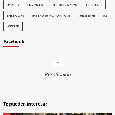
SPOTIFY
ST. VINCENT
THE BLACK KEYS
THE KILLERS
THE KOOKS
THE SMASHING PUMPKINS
THE SMITHS
U2
WEEZER
Facebook
PuroSonido
Te pueden interesar