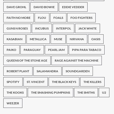
DAVE GROHL
DAVID BOWIE
EDDIE VEDDER
FAITH NO MORE
FLOU
FOALS
FOO FIGHTERS
GUNS N ROSES
INCUBUS
INTERPOL
JACK WHITE
KASABIAN
METALLICA
MUSE
NIRVANA
OASIS
PAIKO
PARAGUAY
PEARL JAM
PIPA PARA TABACO
QUEENS OF THE STONE AGE
RAGE AGAINST THE MACHINE
ROBERT PLANT
SALAMANDRA
SOUNDGARDEN
SPOTIFY
ST. VINCENT
THE BLACK KEYS
THE KILLERS
THE KOOKS
THE SMASHING PUMPKINS
THE SMITHS
U2
WEEZER