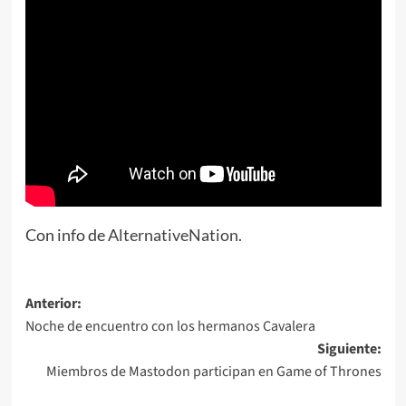
Con info de
AlternativeNation
.
Navegación
Anterior:
Noche de encuentro con los hermanos Cavalera
de
Siguiente:
entradas
Miembros de Mastodon participan en Game of Thrones