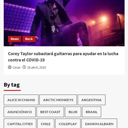
News
Rock
Corey Taylor subastará guitarras para ayudar en la lucha
contra el COVID-19
Cesar
28 abril, 2020
By tag
ALICE IN CHAINS
ARCTIC MONKEYS
ARGENTINA
ASUNCIÓNICO
BEST COAST
BLUR
BRASIL
CAPITAL CITIES
CHILE
COLDPLAY
DAMON ALBARN