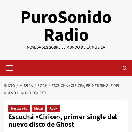
Saltar
PuroSonido
al
contenido
Radio
NOVEDADES SOBRE EL MUNDO DE LA MÚSICA
Menú
primario
INICIO
MÚSICA
ROCK
ESCUCHÁ «CIRICE», PRIMER SINGLE DEL
NUEVO DISCO DE GHOST
Destacado
Metal
Rock
Escuchá «Cirice», primer single del
nuevo disco de Ghost