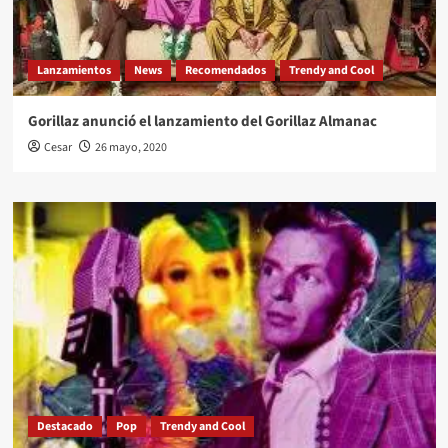
Lanzamientos
News
Recomendados
Trendy and Cool
Gorillaz anunció el lanzamiento del Gorillaz Almanac
Cesar
26 mayo, 2020
Destacado
Pop
Trendy and Cool