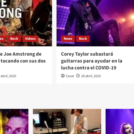
os
Rock
Videos
News
Rock
lie Joe Amstrong de
Corey Taylor subastará
 tocando con sus dos
guitarras para ayudar en la
lucha contra el COVID-19
 abril, 2020
Cesar
28 abril, 2020