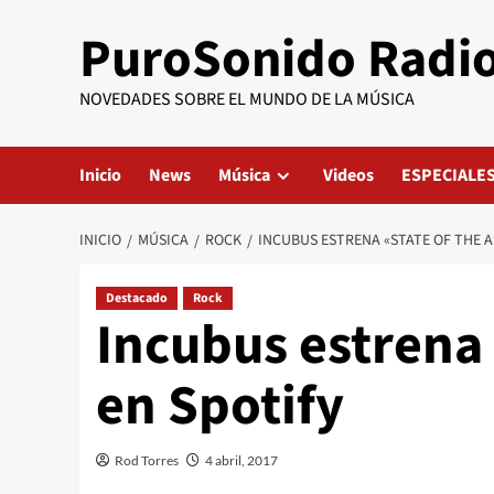
Saltar
PuroSonido Radi
al
contenido
NOVEDADES SOBRE EL MUNDO DE LA MÚSICA
Inicio
News
Música
Videos
ESPECIALE
INICIO
MÚSICA
ROCK
INCUBUS ESTRENA «STATE OF THE A
Destacado
Rock
Incubus estrena 
en Spotify
Rod Torres
4 abril, 2017