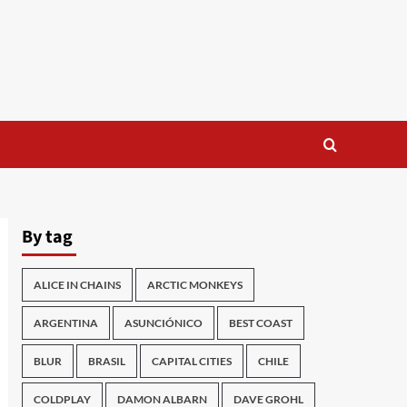
By tag
ALICE IN CHAINS
ARCTIC MONKEYS
ARGENTINA
ASUNCIÓNICO
BEST COAST
BLUR
BRASIL
CAPITAL CITIES
CHILE
COLDPLAY
DAMON ALBARN
DAVE GROHL