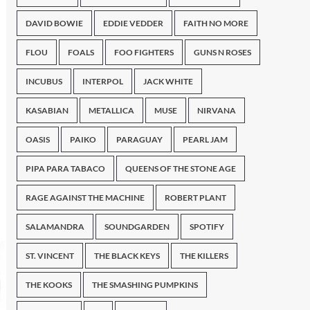
DAVID BOWIE
EDDIE VEDDER
FAITH NO MORE
FLOU
FOALS
FOO FIGHTERS
GUNS N ROSES
INCUBUS
INTERPOL
JACK WHITE
KASABIAN
METALLICA
MUSE
NIRVANA
OASIS
PAIKO
PARAGUAY
PEARL JAM
PIPA PARA TABACO
QUEENS OF THE STONE AGE
RAGE AGAINST THE MACHINE
ROBERT PLANT
SALAMANDRA
SOUNDGARDEN
SPOTIFY
ST. VINCENT
THE BLACK KEYS
THE KILLERS
THE KOOKS
THE SMASHING PUMPKINS