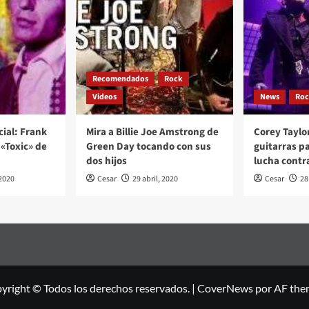
Recomendados
Rock
Videos
News
Ro
cial: Frank
Mira a Billie Joe Amstrong de
Corey Taylo
«Toxic» de
Green Day tocando con sus
guitarras p
dos hijos
lucha contr
2020
Cesar
29 abril, 2020
Cesar
28
yright © Todos los derechos reservados.
|
CoverNews
por AF the