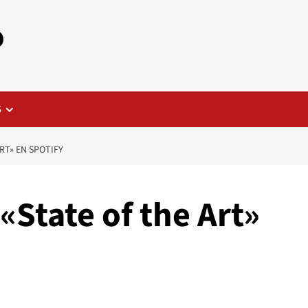
o
S
RT» EN SPOTIFY
«State of the Art»