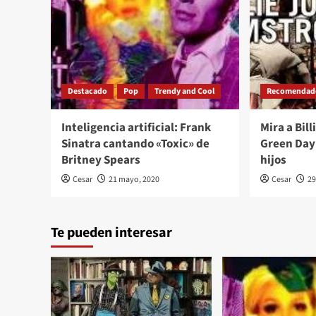
Destacado
Pop
Trendy and Cool
Recomendad
Inteligencia artificial: Frank
Mira a Bil
Sinatra cantando «Toxic» de
Green Day
Britney Spears
hijos
Cesar
21 mayo, 2020
Cesar
29
Te pueden interesar