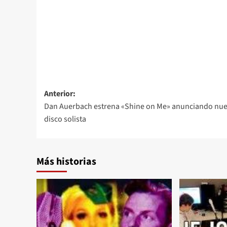
Navegación
Anterior:
Dan Auerbach estrena «Shine on Me» anunciando nu
de
disco solista
entradas
Más historias