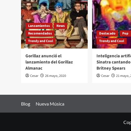
Lanzamientos
News
Recomendados
Destacado
Pop
Trendy and Cool
Trendy and Cool
Gorillaz anunció el
Inteligencia artifi
lanzamiento del Gorillaz
Sinatra cantando 
Almanac
Britney Spears
Cesar
26 mayo, 2020
Cesar
21 mayo, 
Blog
Nueva Música
Cop