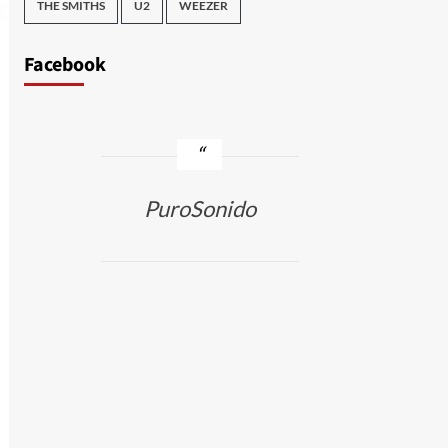
THE SMITHS
U2
WEEZER
Facebook
PuroSonido