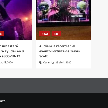
ck
News
Rap
r subastará
Audiencia récord en el
ara ayudar en la
evento Fortnite de Travis
a el COVID-19
Scott
 abril, 2020
Cesar
28 abril, 2020
mes.