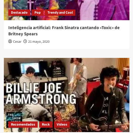
Destacado
Pop
Trendy and Cool
Inteligencia artificial: Frank Sinatra cantando «Toxic» de
Britney Spears
Cesar
21 mayo, 2020
Recomendados
Rock
Videos