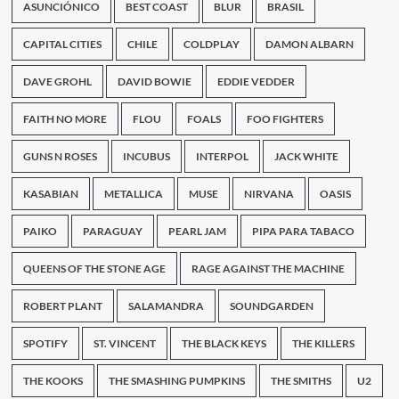
ASUNCIÓNICO
BEST COAST
BLUR
BRASIL
CAPITAL CITIES
CHILE
COLDPLAY
DAMON ALBARN
DAVE GROHL
DAVID BOWIE
EDDIE VEDDER
FAITH NO MORE
FLOU
FOALS
FOO FIGHTERS
GUNS N ROSES
INCUBUS
INTERPOL
JACK WHITE
KASABIAN
METALLICA
MUSE
NIRVANA
OASIS
PAIKO
PARAGUAY
PEARL JAM
PIPA PARA TABACO
QUEENS OF THE STONE AGE
RAGE AGAINST THE MACHINE
ROBERT PLANT
SALAMANDRA
SOUNDGARDEN
SPOTIFY
ST. VINCENT
THE BLACK KEYS
THE KILLERS
THE KOOKS
THE SMASHING PUMPKINS
THE SMITHS
U2