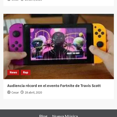
News
Rap
Audiencia récord en el evento Fortnite de Travis Scott
Cesar
28 abril, 2020
Blog
Nueva Música