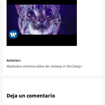
Navegación
Anterior:
Mastodon estrena video de «Asleep in the Deep»
de
entradas
Deja un comentario