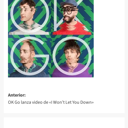
Navegación
Anterior:
OK Go lanza video de «I Won’t Let You Down»
de
entradas