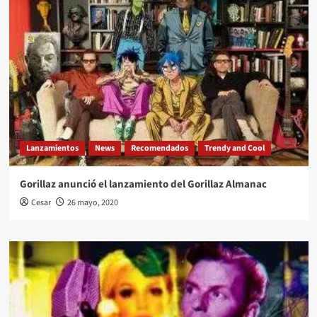
Lanzamientos
News
Recomendados
Trendy and Cool
Gorillaz anunció el lanzamiento del Gorillaz Almanac
Cesar
26 mayo, 2020