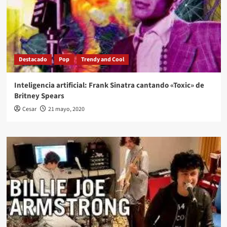
Destacado
Pop
Trendy and Cool
Inteligencia artificial: Frank Sinatra cantando «Toxic» de
Britney Spears
Cesar
21 mayo, 2020