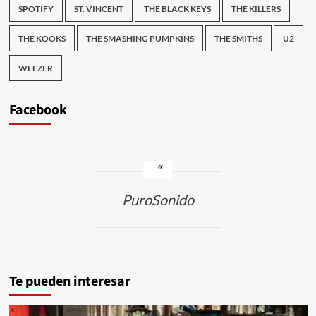
SPOTIFY
ST. VINCENT
THE BLACK KEYS
THE KILLERS
THE KOOKS
THE SMASHING PUMPKINS
THE SMITHS
U2
WEEZER
Facebook
PuroSonido
Te pueden interesar