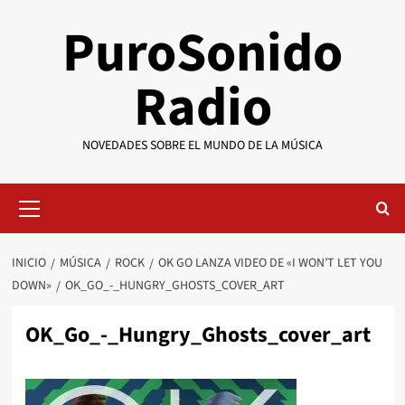
Saltar
PuroSonido
al
contenido
Radio
NOVEDADES SOBRE EL MUNDO DE LA MÚSICA
Menú
primario
INICIO
MÚSICA
ROCK
OK GO LANZA VIDEO DE «I WON’T LET YOU
DOWN»
OK_GO_-_HUNGRY_GHOSTS_COVER_ART
OK_Go_-_Hungry_Ghosts_cover_art