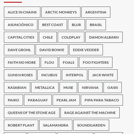
ALICE IN CHAINS
ARCTIC MONKEYS
ARGENTINA
ASUNCIÓNICO
BEST COAST
BLUR
BRASIL
CAPITAL CITIES
CHILE
COLDPLAY
DAMON ALBARN
DAVE GROHL
DAVID BOWIE
EDDIE VEDDER
FAITH NO MORE
FLOU
FOALS
FOO FIGHTERS
GUNS N ROSES
INCUBUS
INTERPOL
JACK WHITE
KASABIAN
METALLICA
MUSE
NIRVANA
OASIS
PAIKO
PARAGUAY
PEARL JAM
PIPA PARA TABACO
QUEENS OF THE STONE AGE
RAGE AGAINST THE MACHINE
ROBERT PLANT
SALAMANDRA
SOUNDGARDEN