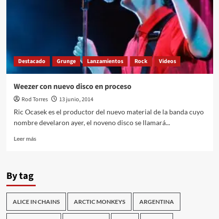
Destacado
Grunge
Lanzamientos
Rock
Videos
Weezer con nuevo disco en proceso
Rod Torres
13 junio, 2014
Ric Ocasek es el productor del nuevo material de la banda cuyo
nombre develaron ayer, el noveno disco se llamará...
Leer
Leer más
más
sobre
Weezer
By tag
con
nuevo
disco
ALICE IN CHAINS
ARCTIC MONKEYS
ARGENTINA
en
proceso