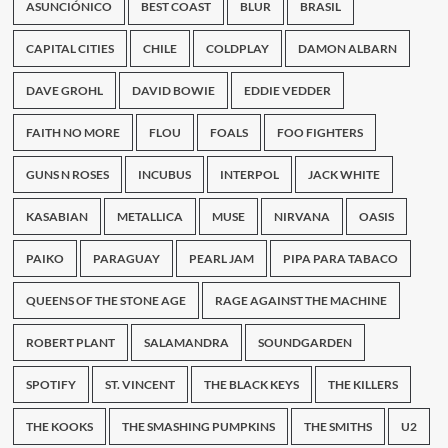
ASUNCIÓNICO
BEST COAST
BLUR
BRASIL
CAPITAL CITIES
CHILE
COLDPLAY
DAMON ALBARN
DAVE GROHL
DAVID BOWIE
EDDIE VEDDER
FAITH NO MORE
FLOU
FOALS
FOO FIGHTERS
GUNS N ROSES
INCUBUS
INTERPOL
JACK WHITE
KASABIAN
METALLICA
MUSE
NIRVANA
OASIS
PAIKO
PARAGUAY
PEARL JAM
PIPA PARA TABACO
QUEENS OF THE STONE AGE
RAGE AGAINST THE MACHINE
ROBERT PLANT
SALAMANDRA
SOUNDGARDEN
SPOTIFY
ST. VINCENT
THE BLACK KEYS
THE KILLERS
THE KOOKS
THE SMASHING PUMPKINS
THE SMITHS
U2