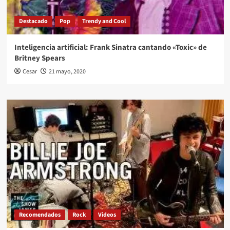
Destacado
Pop
Trendy and Cool
Inteligencia artificial: Frank Sinatra cantando «Toxic» de
Britney Spears
Cesar
21 mayo, 2020
Recomendados
Rock
Videos