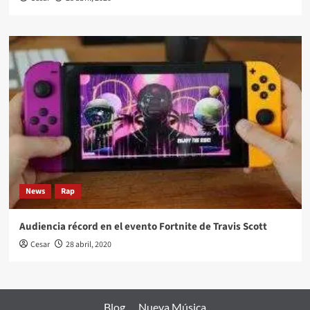
News
Rap
Audiencia récord en el evento Fortnite de Travis Scott
Cesar
28 abril, 2020
Blog
Nueva Música