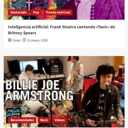
Destacado
Pop
Trendy and Cool
Inteligencia artificial: Frank Sinatra cantando «Toxic» de
Britney Spears
Cesar
21 mayo, 2020
Recomendados
Rock
Videos