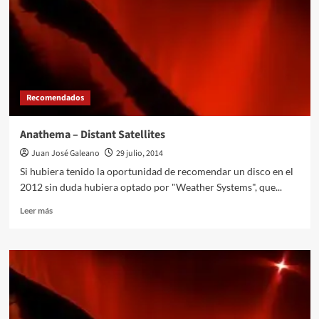
Recomendados
Anathema – Distant Satellites
Juan José Galeano
29 julio, 2014
Si hubiera tenido la oportunidad de recomendar un disco en el
2012 sin duda hubiera optado por "Weather Systems", que...
Leer
Leer más
más
sobre
Anathema
–
Distant
Satellites