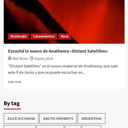
Destacado
Lanzamientos
Rock
Escuchá lo nuevo de Anathema «Distant Satellites»
Rod Torres
6 junio, 2014
"Distant Satellites" es el nuevo material de Anathema, que sale
este 9 de Junio y que se puede escuchar en...
Leer
Leer más
más
sobre
Escuchá
By tag
lo
nuevo
de
ALICE IN CHAINS
ARCTIC MONKEYS
ARGENTINA
Anathema
«Distant