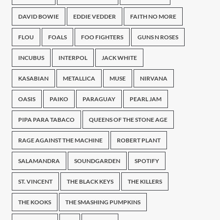
DAVID BOWIE
EDDIE VEDDER
FAITH NO MORE
FLOU
FOALS
FOO FIGHTERS
GUNS N ROSES
INCUBUS
INTERPOL
JACK WHITE
KASABIAN
METALLICA
MUSE
NIRVANA
OASIS
PAIKO
PARAGUAY
PEARL JAM
PIPA PARA TABACO
QUEENS OF THE STONE AGE
RAGE AGAINST THE MACHINE
ROBERT PLANT
SALAMANDRA
SOUNDGARDEN
SPOTIFY
ST. VINCENT
THE BLACK KEYS
THE KILLERS
THE KOOKS
THE SMASHING PUMPKINS