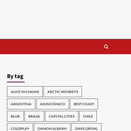
By tag
ALICE IN CHAINS
ARCTIC MONKEYS
ARGENTINA
ASUNCIÓNICO
BEST COAST
BLUR
BRASIL
CAPITAL CITIES
CHILE
COLDPLAY
DAMON ALBARN
DAVE GROHL