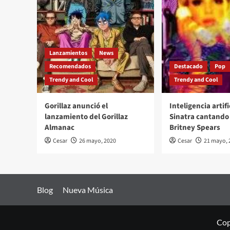
Lanzamientos
News
Recomendados
Destacado
Pop
Trendy and Cool
Trendy and Cool
Gorillaz anunció el
Inteligencia artifi
lanzamiento del Gorillaz
Sinatra cantando 
Almanac
Britney Spears
Cesar
26 mayo, 2020
Cesar
21 mayo, 
Blog
Nueva Música
Cop