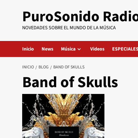
Saltar
PuroSonido Radi
al
contenido
NOVEDADES SOBRE EL MUNDO DE LA MÚSICA
Inicio
News
Música
Videos
ESPECIALE
INICIO
BLOG
BAND OF SKULLS
Band of Skulls