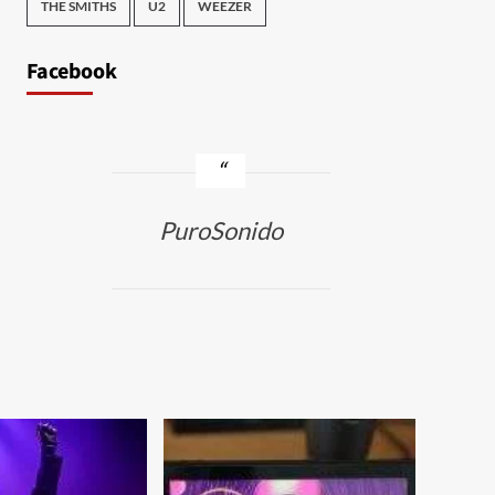
THE SMITHS
U2
WEEZER
Facebook
PuroSonido