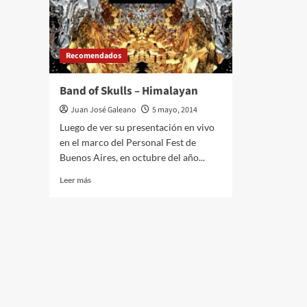
Recomendados
Band of Skulls – Himalayan
Juan José Galeano
5 mayo, 2014
Luego de ver su presentación en vivo
en el marco del Personal Fest de
Buenos Aires, en octubre del año...
Leer
Leer más
más
sobre
Band
of
Skulls
–
Himalayan