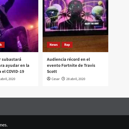
ck
News
Rap
r subastará
Audiencia récord en el
ara ayudar en la
evento Fortnite de Travis
a el COVID-19
Scott
 abril, 2020
Cesar
28 abril, 2020
mes.