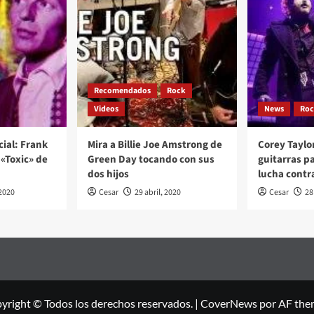
Recomendados
Rock
Videos
News
Ro
cial: Frank
Mira a Billie Joe Amstrong de
Corey Taylo
«Toxic» de
Green Day tocando con sus
guitarras p
dos hijos
lucha contr
2020
Cesar
29 abril, 2020
Cesar
28
yright © Todos los derechos reservados.
|
CoverNews
por AF the