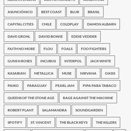
sobre
Shannon
ASUNCIÓNICO
BEST COAST
BLUR
BRASIL
Hoon
CAPITAL CITIES
CHILE
COLDPLAY
DAMON ALBARN
DAVE GROHL
DAVID BOWIE
EDDIE VEDDER
FAITH NO MORE
FLOU
FOALS
FOO FIGHTERS
GUNS N ROSES
INCUBUS
INTERPOL
JACK WHITE
KASABIAN
METALLICA
MUSE
NIRVANA
OASIS
PAIKO
PARAGUAY
PEARL JAM
PIPA PARA TABACO
QUEENS OF THE STONE AGE
RAGE AGAINST THE MACHINE
ROBERT PLANT
SALAMANDRA
SOUNDGARDEN
SPOTIFY
ST. VINCENT
THE BLACK KEYS
THE KILLERS