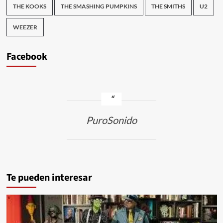
THE KOOKS
THE SMASHING PUMPKINS
THE SMITHS
U2
WEEZER
Facebook
PuroSonido
Te pueden interesar