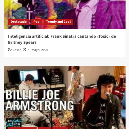
Destacado
Pop
Trendy and Cool
Inteligencia artificial: Frank Sinatra cantando «Toxic» de
Britney Spears
Cesar
21 mayo, 2020