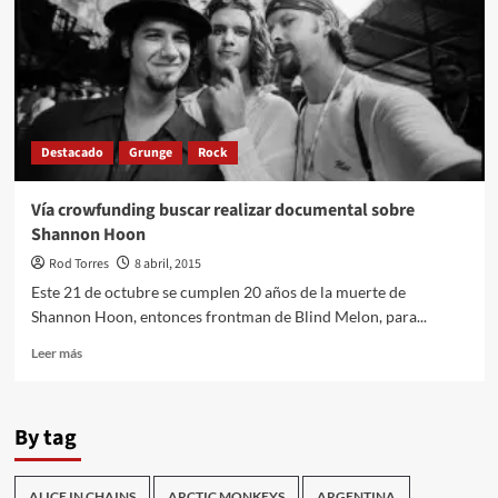
single
«Dunes»
Destacado
Grunge
Rock
Vía crowfunding buscar realizar documental sobre
Shannon Hoon
Rod Torres
8 abril, 2015
Este 21 de octubre se cumplen 20 años de la muerte de
Shannon Hoon, entonces frontman de Blind Melon, para...
Leer
Leer más
más
sobre
Vía
By tag
crowfunding
buscar
realizar
ALICE IN CHAINS
ARCTIC MONKEYS
ARGENTINA
documental