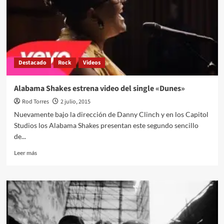
Destacado
Rock
Videos
Alabama Shakes estrena video del single «Dunes»
Rod Torres
2 julio, 2015
Nuevamente bajo la dirección de Danny Clinch y en los Capitol
Studios los Alabama Shakes presentan este segundo sencillo
de...
Leer
Leer más
más
sobre
Alabama
Shakes
estrena
video
del