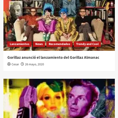
Lanzamientos
News
Recomendados
Trendy and Cool
Gorillaz anunció el lanzamiento del Gorillaz Almanac
Cesar
26 mayo, 2020