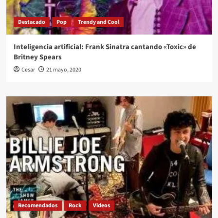
Destacado
Pop
Trendy and Cool
Inteligencia artificial: Frank Sinatra cantando «Toxic» de
Britney Spears
Cesar
21 mayo, 2020
Recomendados
Rock
Videos