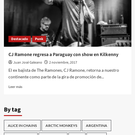
thrash
Destacado
Punk
CJ Ramone regresa a Paraguay con show en Kilkenny
Juan José Galeano
2 noviembre, 2017
El ex bajista de The Ramones, CJ Ramone, retorna a nuestro
continente como parte de la gira de promoción de...
Leer
Leer más
más
sobre
CJ
By tag
Ramone
regresa
a
ALICE IN CHAINS
ARCTIC MONKEYS
ARGENTINA
Paraguay
con