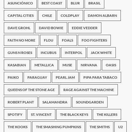
show
ASUNCIÓNICO
BEST COAST
BLUR
BRASIL
en
Kilkenny
CAPITAL CITIES
CHILE
COLDPLAY
DAMON ALBARN
DAVE GROHL
DAVID BOWIE
EDDIE VEDDER
FAITH NO MORE
FLOU
FOALS
FOO FIGHTERS
GUNS N ROSES
INCUBUS
INTERPOL
JACK WHITE
KASABIAN
METALLICA
MUSE
NIRVANA
OASIS
PAIKO
PARAGUAY
PEARL JAM
PIPA PARA TABACO
QUEENS OF THE STONE AGE
RAGE AGAINST THE MACHINE
ROBERT PLANT
SALAMANDRA
SOUNDGARDEN
SPOTIFY
ST. VINCENT
THE BLACK KEYS
THE KILLERS
THE KOOKS
THE SMASHING PUMPKINS
THE SMITHS
U2