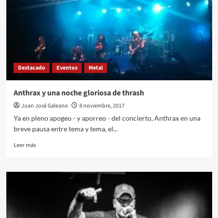
de
una
leyenda
Destacado
Eventos
Metal
Anthrax y una noche gloriosa de thrash
Juan José Galeano
8 noviembre, 2017
Ya en pleno apogeo - y aporreo - del concierto, Anthrax en una
breve pausa entre tema y tema, el...
Leer
Leer más
más
sobre
Anthrax
y
una
noche
gloriosa
de