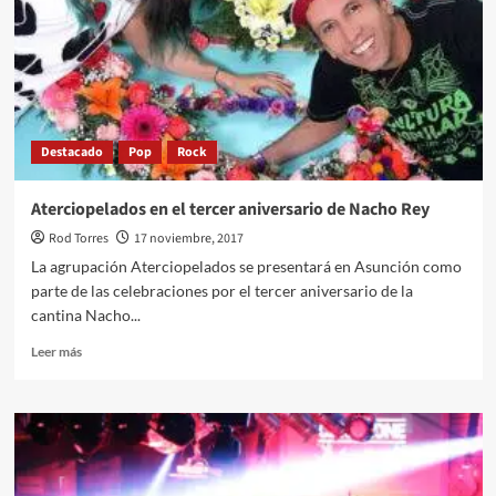
en
Lollapalooza
Argentina
Destacado
Pop
Rock
Aterciopelados en el tercer aniversario de Nacho Rey
Rod Torres
17 noviembre, 2017
La agrupación Aterciopelados se presentará en Asunción como
parte de las celebraciones por el tercer aniversario de la
cantina Nacho...
Leer
Leer más
más
sobre
Aterciopelados
en
el
tercer
aniversario