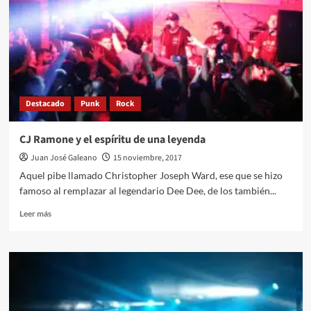
de
Nacho
Rey
Destacado
Punk
Rock
CJ Ramone y el espíritu de una leyenda
Juan José Galeano
15 noviembre, 2017
Aquel pibe llamado Christopher Joseph Ward, ese que se hizo
famoso al remplazar al legendario Dee Dee, de los también...
Leer
Leer más
más
sobre
CJ
Ramone
y
el
espíritu