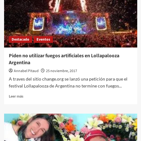
Destacado
Eventos
Piden no utilizar fuegos artificiales en Lollapalooza
Argentina
Annabel Pitaud
25 noviembre, 2017
A traves del sitio change.org se lanzó una petición para que el
festival Lollapalooza de Argentina no termine con fuegos...
Leer
Leer más
más
sobre
Piden
no
utilizar
fuegos
artificiales