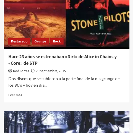
e
inobjetable
Destacado
Grunge
Rock
Hace 23 años se estrenaban «Dirt» de Alice in Chains y
«Core» de STP
Rod Torres
29 septiembre, 2015
Dos discos que se subieron a la parte final de la ola grunge de
los 90's y hoy en día...
Leer
Leer más
más
sobre
Hace
23
años
se