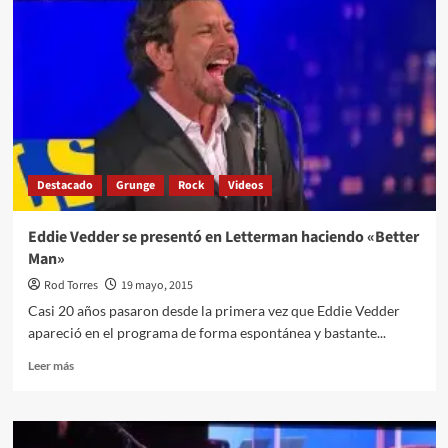
enteros
de
la
participación
de
Soundgarden
y
Alice
in
Destacado
Grunge
Rock
Videos
Chains
en
Singles
Eddie Vedder se presentó en Letterman haciendo «Better
Man»
Rod Torres
19 mayo, 2015
Casi 20 años pasaron desde la primera vez que Eddie Vedder
apareció en el programa de forma espontánea y bastante...
Leer
Leer más
más
sobre
Eddie
Vedder