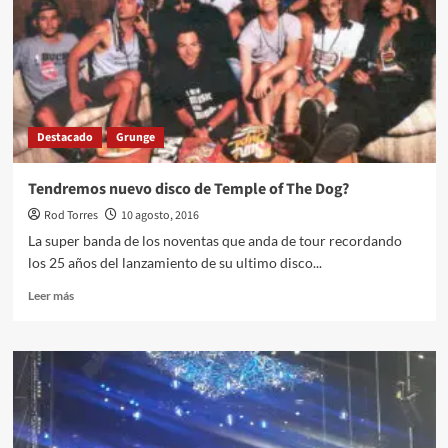
de
Pearl
Jam
en
Cinemark
Destacado
Grunge
Tendremos nuevo disco de Temple of The Dog?
Rod Torres
10 agosto, 2016
La super banda de los noventas que anda de tour recordando
los 25 años del lanzamiento de su ultimo disco...
Leer
Leer más
más
sobre
Tendremos
nuevo
disco
de
Temple
of