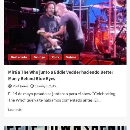
se
presentó
en
Letterman
haciendo
«Better
Man»
Destacado
Grunge
Rock
Videos
Mirá a The Who junto a Eddie Vedder haciendo Better
Man y Behind Blue Eyes
Rod Torres
18 mayo, 2015
El 14 de mayo pasado se juntaron para el show "Celebrating
The Who" que ya te habíamos comentado antes. El...
Leer
Leer más
más
sobre
Mirá