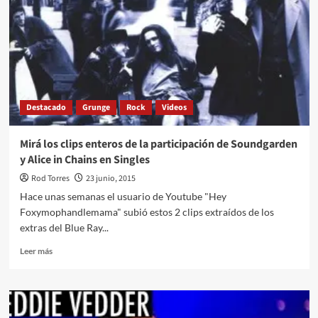
estrenaban
«Dirt»
de
Alice
in
Chains
y
«Core»
Destacado
Grunge
Rock
Videos
de
STP
Mirá los clips enteros de la participación de Soundgarden
y Alice in Chains en Singles
Rod Torres
23 junio, 2015
Hace unas semanas el usuario de Youtube "Hey
Foxymophandlemama" subió estos 2 clips extraídos de los
extras del Blue Ray...
Leer
Leer más
más
sobre
Mirá
los
clips