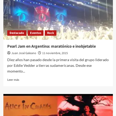
The
Dog?
Destacado
Eventos
Rock
Pearl Jam en Argentina: maratónico e inobjetable
Juan José Galeano
11 noviembre, 2015
Diez años han pasado desde la primera visita del grupo liderado
por Eddie Vedder a tierras sudamericanas. Desde ese
momento...
Leer
Leer más
más
sobre
Pearl
Jam
en
Argentina:
maratónico