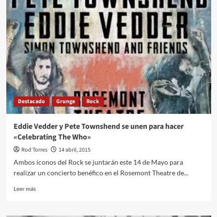
a
The
Who
junto
a
Eddie
Vedder
haciendo
Better
Man
y
Destacado
Grunge
Rock
Behind
Blue
Eyes
Eddie Vedder y Pete Townshend se unen para hacer
«Celebrating The Who»
Rod Torres
14 abril, 2015
Ambos íconos del Rock se juntarán este 14 de Mayo para
realizar un concierto benéfico en el Rosemont Theatre de...
Leer
Leer más
más
sobre
Eddie