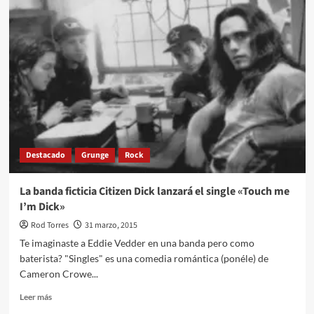
Vedder
y
Pete
Townshend
se
unen
para
hacer
«Celebrating
The
Who»
Destacado
Grunge
Rock
La banda ficticia Citizen Dick lanzará el single «Touch me
I’m Dick»
Rod Torres
31 marzo, 2015
Te imaginaste a Eddie Vedder en una banda pero como
baterista? "Singles" es una comedia romántica (ponéle) de
Cameron Crowe...
Leer
Leer más
más