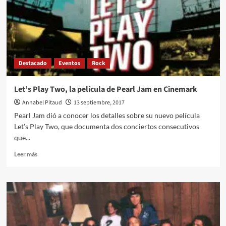
Destacado
Eventos
Rock
Let’s Play Two, la película de Pearl Jam en Cinemark
Annabel Pitaud
13 septiembre, 2017
Pearl Jam dió a conocer los detalles sobre su nuevo película
Let’s Play Two, que documenta dos conciertos consecutivos
que...
Leer
Leer más
más
sobre
Let’s
Play
Two,
la
película