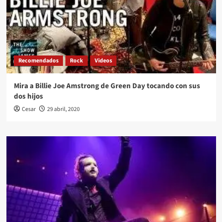
Recomendados
Rock
Videos
Mira a Billie Joe Amstrong de Green Day tocando con sus
dos hijos
Cesar
29 abril, 2020