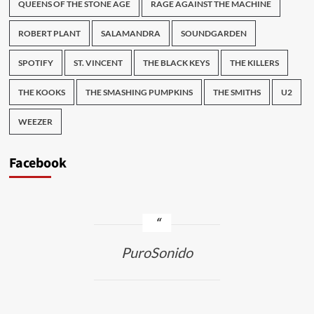
QUEENS OF THE STONE AGE
RAGE AGAINST THE MACHINE
ROBERT PLANT
SALAMANDRA
SOUNDGARDEN
SPOTIFY
ST. VINCENT
THE BLACK KEYS
THE KILLERS
THE KOOKS
THE SMASHING PUMPKINS
THE SMITHS
U2
WEEZER
Facebook
PuroSonido