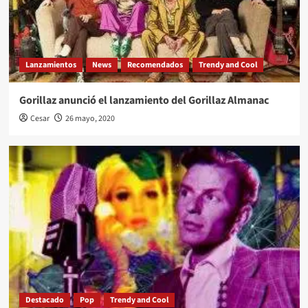
Lanzamientos
News
Recomendados
Trendy and Cool
Gorillaz anunció el lanzamiento del Gorillaz Almanac
Cesar
26 mayo, 2020
Destacado
Pop
Trendy and Cool