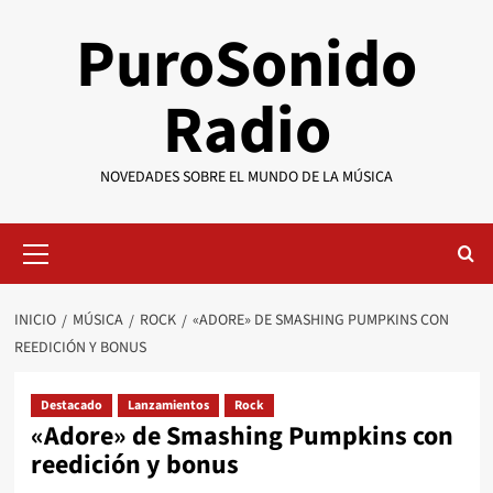
Saltar
PuroSonido
al
contenido
Radio
NOVEDADES SOBRE EL MUNDO DE LA MÚSICA
Menú
primario
INICIO
MÚSICA
ROCK
«ADORE» DE SMASHING PUMPKINS CON
REEDICIÓN Y BONUS
Destacado
Lanzamientos
Rock
«Adore» de Smashing Pumpkins con
reedición y bonus