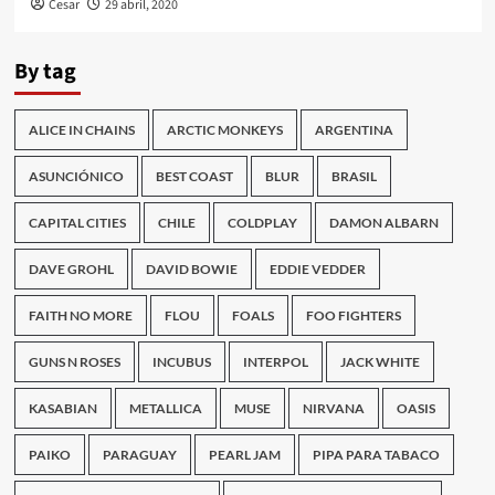
Cesar
29 abril, 2020
By tag
ALICE IN CHAINS
ARCTIC MONKEYS
ARGENTINA
ASUNCIÓNICO
BEST COAST
BLUR
BRASIL
CAPITAL CITIES
CHILE
COLDPLAY
DAMON ALBARN
DAVE GROHL
DAVID BOWIE
EDDIE VEDDER
FAITH NO MORE
FLOU
FOALS
FOO FIGHTERS
GUNS N ROSES
INCUBUS
INTERPOL
JACK WHITE
KASABIAN
METALLICA
MUSE
NIRVANA
OASIS
PAIKO
PARAGUAY
PEARL JAM
PIPA PARA TABACO