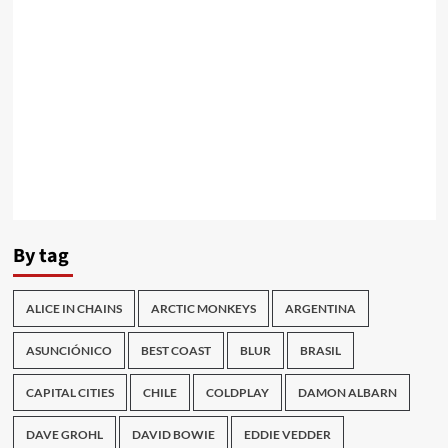
By tag
ALICE IN CHAINS
ARCTIC MONKEYS
ARGENTINA
ASUNCIÓNICO
BEST COAST
BLUR
BRASIL
CAPITAL CITIES
CHILE
COLDPLAY
DAMON ALBARN
DAVE GROHL
DAVID BOWIE
EDDIE VEDDER