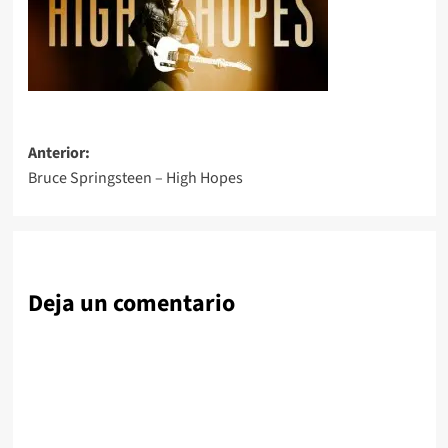
Navegación
Anterior:
Bruce Springsteen – High Hopes
de
entradas
Deja un comentario