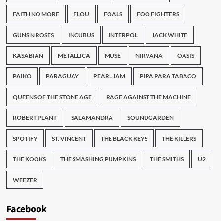
FAITH NO MORE
FLOU
FOALS
FOO FIGHTERS
GUNS N ROSES
INCUBUS
INTERPOL
JACK WHITE
KASABIAN
METALLICA
MUSE
NIRVANA
OASIS
PAIKO
PARAGUAY
PEARL JAM
PIPA PARA TABACO
QUEENS OF THE STONE AGE
RAGE AGAINST THE MACHINE
ROBERT PLANT
SALAMANDRA
SOUNDGARDEN
SPOTIFY
ST. VINCENT
THE BLACK KEYS
THE KILLERS
THE KOOKS
THE SMASHING PUMPKINS
THE SMITHS
U2
WEEZER
Facebook