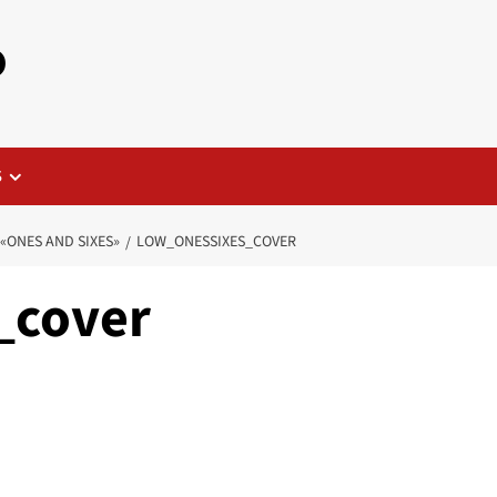
o
S
«ONES AND SIXES»
LOW_ONESSIXES_COVER
_cover