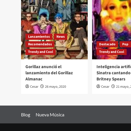
Lanzamientos
News
Recomendados
Destacado
Pop
Trendy and Cool
Trendy and Cool
Gorillaz anunció el
Inteligencia artifi
lanzamiento del Gorillaz
Sinatra cantando 
Almanac
Britney Spears
Cesar
26 mayo, 2020
Cesar
21 mayo, 
Blog
Nueva Música