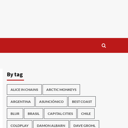
By tag
ALICE IN CHAINS
ARCTIC MONKEYS
ARGENTINA
ASUNCIÓNICO
BEST COAST
BLUR
BRASIL
CAPITAL CITIES
CHILE
COLDPLAY
DAMON ALBARN
DAVE GROHL