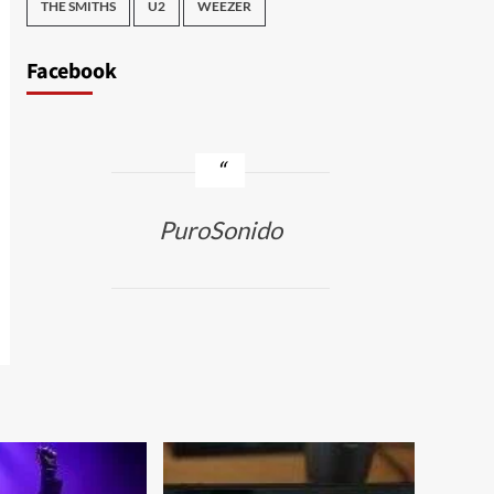
THE SMITHS
U2
WEEZER
Facebook
PuroSonido