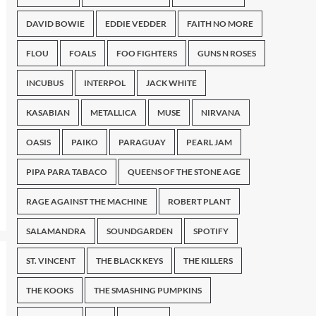
DAVID BOWIE
EDDIE VEDDER
FAITH NO MORE
FLOU
FOALS
FOO FIGHTERS
GUNS N ROSES
INCUBUS
INTERPOL
JACK WHITE
KASABIAN
METALLICA
MUSE
NIRVANA
OASIS
PAIKO
PARAGUAY
PEARL JAM
PIPA PARA TABACO
QUEENS OF THE STONE AGE
RAGE AGAINST THE MACHINE
ROBERT PLANT
SALAMANDRA
SOUNDGARDEN
SPOTIFY
ST. VINCENT
THE BLACK KEYS
THE KILLERS
THE KOOKS
THE SMASHING PUMPKINS