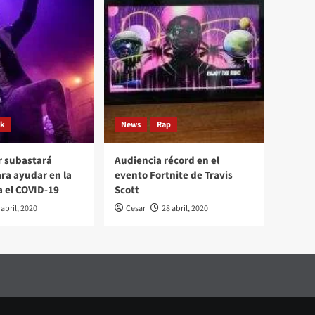
ck
News
Rap
r subastará
Audiencia récord en el
ara ayudar en la
evento Fortnite de Travis
a el COVID-19
Scott
 abril, 2020
Cesar
28 abril, 2020