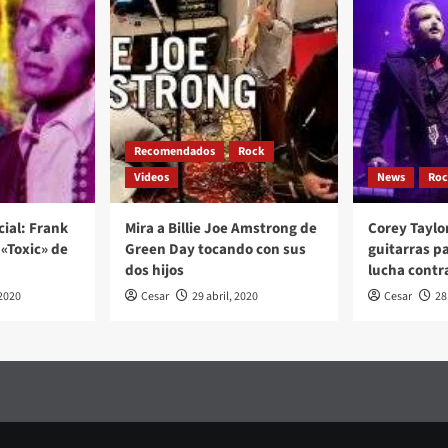
Recomendados
Rock
Videos
News
Ro
cial: Frank
Mira a Billie Joe Amstrong de
Corey Taylo
«Toxic» de
Green Day tocando con sus
guitarras p
dos hijos
lucha contr
2020
Cesar
29 abril, 2020
Cesar
28