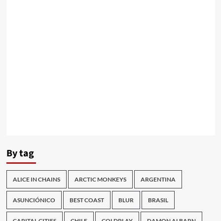
By tag
ALICE IN CHAINS
ARCTIC MONKEYS
ARGENTINA
ASUNCIÓNICO
BEST COAST
BLUR
BRASIL
CAPITAL CITIES
CHILE
COLDPLAY
DAMON ALBARN