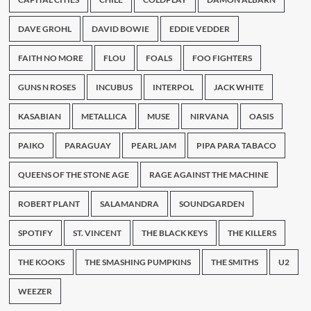
DAVE GROHL
DAVID BOWIE
EDDIE VEDDER
FAITH NO MORE
FLOU
FOALS
FOO FIGHTERS
GUNS N ROSES
INCUBUS
INTERPOL
JACK WHITE
KASABIAN
METALLICA
MUSE
NIRVANA
OASIS
PAIKO
PARAGUAY
PEARL JAM
PIPA PARA TABACO
QUEENS OF THE STONE AGE
RAGE AGAINST THE MACHINE
ROBERT PLANT
SALAMANDRA
SOUNDGARDEN
SPOTIFY
ST. VINCENT
THE BLACK KEYS
THE KILLERS
THE KOOKS
THE SMASHING PUMPKINS
THE SMITHS
U2
WEEZER