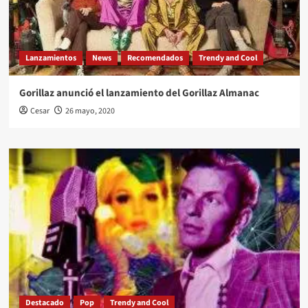
Lanzamientos
News
Recomendados
Trendy and Cool
Gorillaz anunció el lanzamiento del Gorillaz Almanac
Cesar
26 mayo, 2020
Destacado
Pop
Trendy and Cool