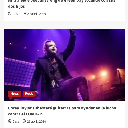
Mira a Billie Joe Amstrong de Green Day tocando con sus
dos hijos
Cesar
29 abril, 2020
News
Rock
Corey Taylor subastará guitarras para ayudar en la lucha
contra el COVID-19
Cesar
28 abril, 2020