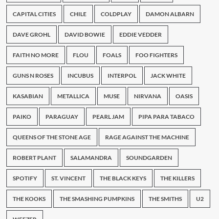
CAPITAL CITIES
CHILE
COLDPLAY
DAMON ALBARN
DAVE GROHL
DAVID BOWIE
EDDIE VEDDER
FAITH NO MORE
FLOU
FOALS
FOO FIGHTERS
GUNS N ROSES
INCUBUS
INTERPOL
JACK WHITE
KASABIAN
METALLICA
MUSE
NIRVANA
OASIS
PAIKO
PARAGUAY
PEARL JAM
PIPA PARA TABACO
QUEENS OF THE STONE AGE
RAGE AGAINST THE MACHINE
ROBERT PLANT
SALAMANDRA
SOUNDGARDEN
SPOTIFY
ST. VINCENT
THE BLACK KEYS
THE KILLERS
THE KOOKS
THE SMASHING PUMPKINS
THE SMITHS
U2