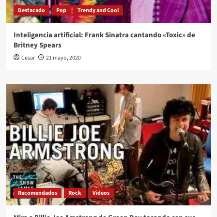
Destacado
Pop
Trendy and Cool
Inteligencia artificial: Frank Sinatra cantando «Toxic» de
Britney Spears
Cesar
21 mayo, 2020
Recomendados
Rock
Videos