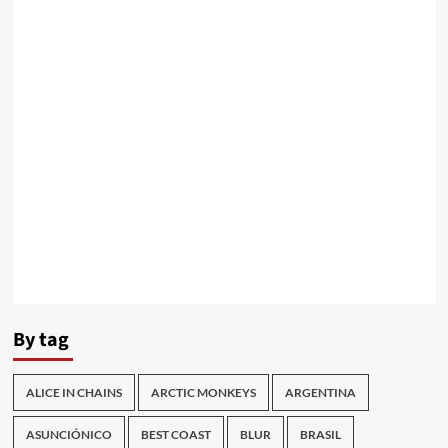
By tag
ALICE IN CHAINS
ARCTIC MONKEYS
ARGENTINA
ASUNCIÓNICO
BEST COAST
BLUR
BRASIL