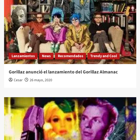
Lanzamientos
News
Recomendados
Trendy and Cool
Gorillaz anunció el lanzamiento del Gorillaz Almanac
Cesar
26 mayo, 2020