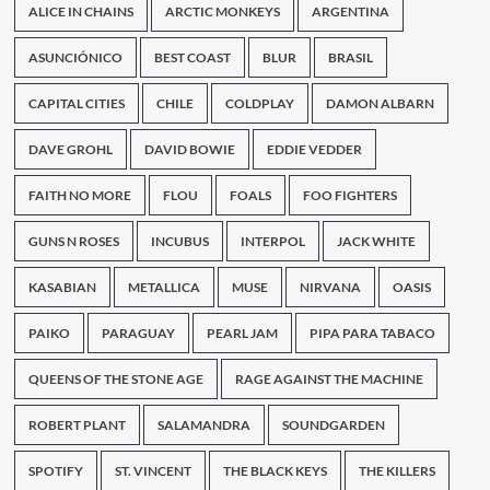
ALICE IN CHAINS
ARCTIC MONKEYS
ARGENTINA
Addicted
to
that
ASUNCIÓNICO
BEST COAST
BLUR
BRASIL
Mr.
Big
CAPITAL CITIES
CHILE
COLDPLAY
DAMON ALBARN
rush
[review]
DAVE GROHL
DAVID BOWIE
EDDIE VEDDER
FAITH NO MORE
FLOU
FOALS
FOO FIGHTERS
GUNS N ROSES
INCUBUS
INTERPOL
JACK WHITE
KASABIAN
METALLICA
MUSE
NIRVANA
OASIS
PAIKO
PARAGUAY
PEARL JAM
PIPA PARA TABACO
QUEENS OF THE STONE AGE
RAGE AGAINST THE MACHINE
ROBERT PLANT
SALAMANDRA
SOUNDGARDEN
SPOTIFY
ST. VINCENT
THE BLACK KEYS
THE KILLERS