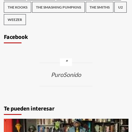
THE KOOKS
THE SMASHING PUMPKINS
THE SMITHS
U2
WEEZER
Facebook
PuroSonido
Te pueden interesar