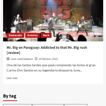
el
Teatro
Guaraní!
Destacado
Eventos
Rock
Mr. Big en Paraguay: Addicted to that Mr. Big rush
[review]
Juan José Galeano
14 febrero, 2015
Una de las tantas tardes que pasé rompiendo las bolas al gran
Carlos Dos Santos en su legendaria disquería, tuve...
Leer
Leer más
más
sobre
Mr.
By tag
Big
en
Paraguay: