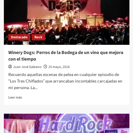
Destacado
Rock
Winery Dogs: Perros de la Bodega de un vino que mejora
con el tiempo
Juan José Galeano
25 mayo, 2016
Recuerdo aquellas escenas de pelea en cualquier episodio de
“Los Tres Chiflados” que arrancaban incontables carcajadas en
mi persona. La...
Leer
Leer más
más
sobre
Winery
Dogs:
Perros
de