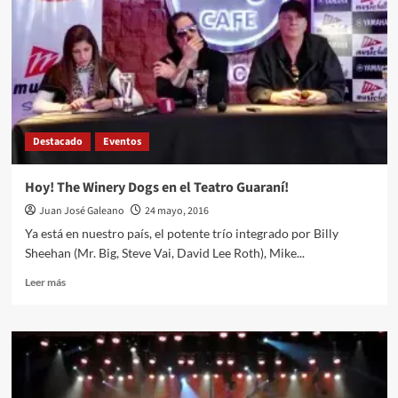
la
Bodega
de
un
vino
que
mejora
con
Destacado
Eventos
el
tiempo
Hoy! The Winery Dogs en el Teatro Guaraní!
Juan José Galeano
24 mayo, 2016
Ya está en nuestro país, el potente trío integrado por Billy
Sheehan (Mr. Big, Steve Vai, David Lee Roth), Mike...
Leer
Leer más
más
sobre
Hoy!
The
Winery
Dogs
en