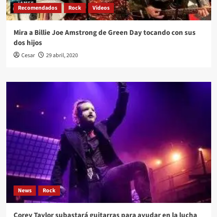
Recomendados
Rock
Videos
Mira a Billie Joe Amstrong de Green Day tocando con sus
dos hijos
Cesar
29 abril, 2020
News
Rock
Corey Taylor subastará guitarras para ayudar en la lucha