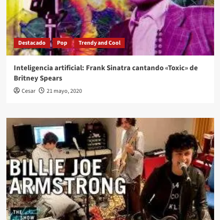
Destacado
Pop
Trendy and Cool
Inteligencia artificial: Frank Sinatra cantando «Toxic» de
Britney Spears
Cesar
21 mayo, 2020