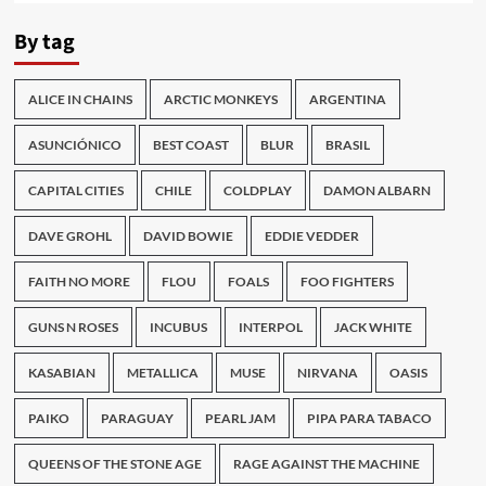
By tag
ALICE IN CHAINS
ARCTIC MONKEYS
ARGENTINA
ASUNCIÓNICO
BEST COAST
BLUR
BRASIL
CAPITAL CITIES
CHILE
COLDPLAY
DAMON ALBARN
DAVE GROHL
DAVID BOWIE
EDDIE VEDDER
FAITH NO MORE
FLOU
FOALS
FOO FIGHTERS
GUNS N ROSES
INCUBUS
INTERPOL
JACK WHITE
KASABIAN
METALLICA
MUSE
NIRVANA
OASIS
PAIKO
PARAGUAY
PEARL JAM
PIPA PARA TABACO
QUEENS OF THE STONE AGE
RAGE AGAINST THE MACHINE