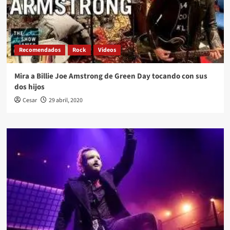
Recomendados
Rock
Videos
Mira a Billie Joe Amstrong de Green Day tocando con sus
dos hijos
Cesar
29 abril, 2020