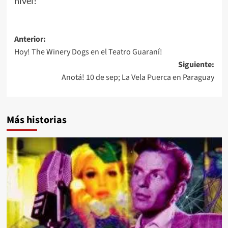
nivel!
Navegación
Anterior:
Hoy! The Winery Dogs en el Teatro Guaraní!
de
Siguiente:
entradas
Anotá! 10 de sep; La Vela Puerca en Paraguay
Más historias