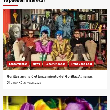
Te pueden interesar
Lanzamientos
News
Recomendados
Trendy and Cool
Gorillaz anunció el lanzamiento del Gorillaz Almanac
Cesar
26 mayo, 2020