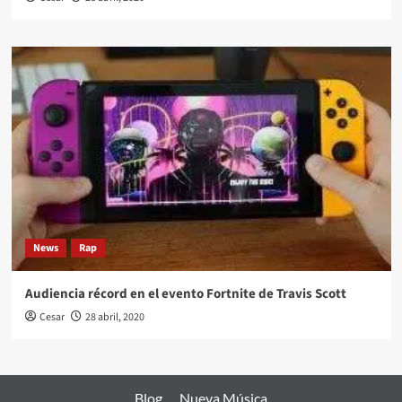
News
Rap
Audiencia récord en el evento Fortnite de Travis Scott
Cesar
28 abril, 2020
Blog
Nueva Música