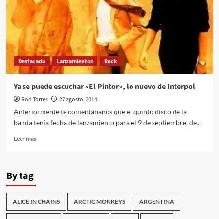
Destacado
Lanzamientos
Rock
Ya se puede escuchar «El Pintor», lo nuevo de Interpol
Rod Torres
27 agosto, 2014
Anteriormente te comentábanos que el quinto disco de la
banda tenía fecha de lanzamiento para el 9 de septiembre, de...
Leer
Leer más
más
sobre
Ya
By tag
se
puede
escuchar
ALICE IN CHAINS
ARCTIC MONKEYS
ARGENTINA
«El
Pintor»,