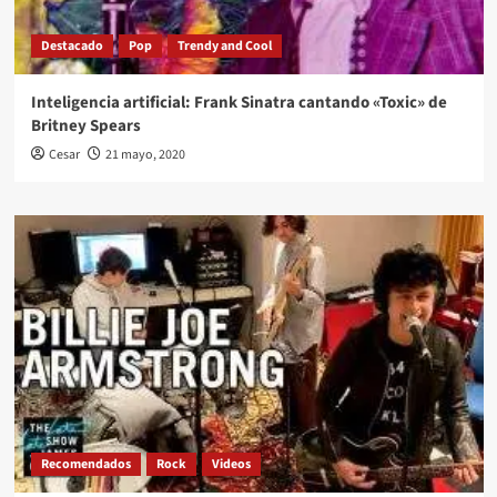
Destacado
Pop
Trendy and Cool
Inteligencia artificial: Frank Sinatra cantando «Toxic» de
Britney Spears
Cesar
21 mayo, 2020
Recomendados
Rock
Videos