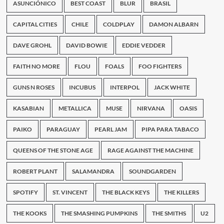
lo
ASUNCIÓNICO
BEST COAST
BLUR
BRASIL
nuevo
de
CAPITAL CITIES
CHILE
COLDPLAY
DAMON ALBARN
Interpol
DAVE GROHL
DAVID BOWIE
EDDIE VEDDER
FAITH NO MORE
FLOU
FOALS
FOO FIGHTERS
GUNS N ROSES
INCUBUS
INTERPOL
JACK WHITE
KASABIAN
METALLICA
MUSE
NIRVANA
OASIS
PAIKO
PARAGUAY
PEARL JAM
PIPA PARA TABACO
QUEENS OF THE STONE AGE
RAGE AGAINST THE MACHINE
ROBERT PLANT
SALAMANDRA
SOUNDGARDEN
SPOTIFY
ST. VINCENT
THE BLACK KEYS
THE KILLERS
THE KOOKS
THE SMASHING PUMPKINS
THE SMITHS
U2