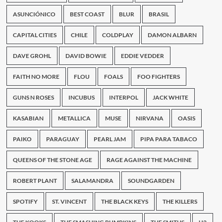
primer
disco
ASUNCIÓNICO
BEST COAST
BLUR
BRASIL
de
The
CAPITAL CITIES
CHILE
COLDPLAY
DAMON ALBARN
Tempranos
DAVE GROHL
DAVID BOWIE
EDDIE VEDDER
FAITH NO MORE
FLOU
FOALS
FOO FIGHTERS
GUNS N ROSES
INCUBUS
INTERPOL
JACK WHITE
KASABIAN
METALLICA
MUSE
NIRVANA
OASIS
PAIKO
PARAGUAY
PEARL JAM
PIPA PARA TABACO
QUEENS OF THE STONE AGE
RAGE AGAINST THE MACHINE
ROBERT PLANT
SALAMANDRA
SOUNDGARDEN
SPOTIFY
ST. VINCENT
THE BLACK KEYS
THE KILLERS