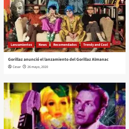
Lanzamientos
News
Recomendados
Trendy and Cool
Gorillaz anunció el lanzamiento del Gorillaz Almanac
Cesar
26 mayo, 2020