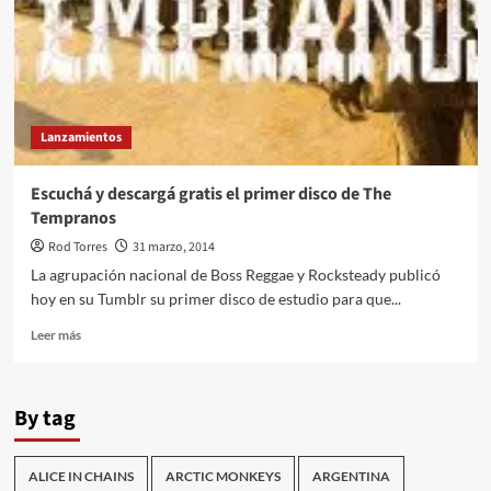
Lanzamientos
Escuchá y descargá gratis el primer disco de The
Tempranos
Rod Torres
31 marzo, 2014
La agrupación nacional de Boss Reggae y Rocksteady publicó
hoy en su Tumblr su primer disco de estudio para que...
Leer
Leer más
más
sobre
Escuchá
By tag
y
descargá
gratis
ALICE IN CHAINS
ARCTIC MONKEYS
ARGENTINA
el