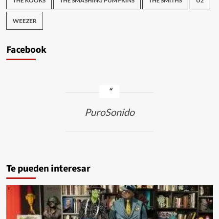
THE KOOKS
THE SMASHING PUMPKINS
THE SMITHS
U2
WEEZER
Facebook
PuroSonido
Te pueden interesar