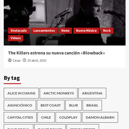
Destacado
Lanzamientos
News
Nueva Música
Rock
Videos
The Killers estrena su nueva canción «Blowback»
Cesar
25 abril, 2020
By tag
ALICE IN CHAINS
ARCTIC MONKEYS
ARGENTINA
ASUNCIÓNICO
BEST COAST
BLUR
BRASIL
CAPITAL CITIES
CHILE
COLDPLAY
DAMON ALBARN