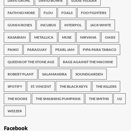
DAVE GROHL
DAVID BOWIE
EDDIE VEDDER
FAITH NO MORE
FLOU
FOALS
FOO FIGHTERS
GUNS N ROSES
INCUBUS
INTERPOL
JACK WHITE
KASABIAN
METALLICA
MUSE
NIRVANA
OASIS
PAIKO
PARAGUAY
PEARL JAM
PIPA PARA TABACO
QUEENS OF THE STONE AGE
RAGE AGAINST THE MACHINE
ROBERT PLANT
SALAMANDRA
SOUNDGARDEN
SPOTIFY
ST. VINCENT
THE BLACK KEYS
THE KILLERS
THE KOOKS
THE SMASHING PUMPKINS
THE SMITHS
U2
WEEZER
Facebook