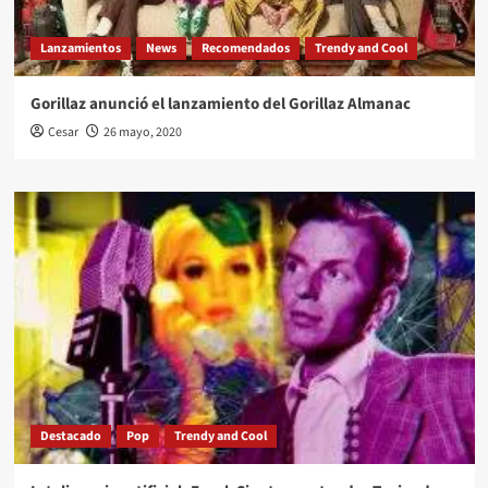
Lanzamientos
News
Recomendados
Trendy and Cool
Gorillaz anunció el lanzamiento del Gorillaz Almanac
Cesar
26 mayo, 2020
Destacado
Pop
Trendy and Cool