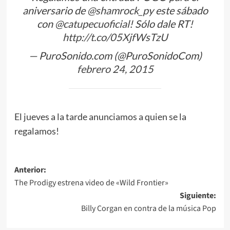
aniversario de
@shamrock_py
este sábado
con
@catupecuoficial
! Sólo dale RT!
http://t.co/05XjfWsTzU
— PuroSonido.com (@PuroSonidoCom)
febrero 24, 2015
El jueves a la tarde anunciamos a quien se la
regalamos!
Navegación
Anterior:
The Prodigy estrena video de «Wild Frontier»
de
Siguiente:
entradas
Billy Corgan en contra de la música Pop