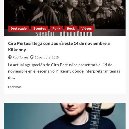
«Late
Show
With
Stephen
Colbert»
Destacado
Eventos
Punk
Rock
Videos
Ciro Pertusi llega con Jauría este 14 de noviembre a
Kilkenny
Rod Torres
15 octubre, 2015
La actual agrupación de Ciro Pertusi se presentará el 14 de
noviembre en el escenario Kilkenny donde interpretarán temas
de...
Leer
Leer más
más
sobre
Ciro
Pertusi
llega
con
Jauría