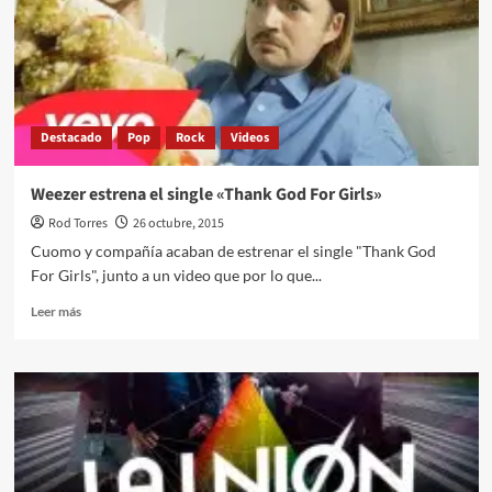
Destacado
Pop
Rock
Videos
Weezer estrena el single «Thank God For Girls»
Rod Torres
26 octubre, 2015
Cuomo y compañía acaban de estrenar el single "Thank God
For Girls", junto a un video que por lo que...
Leer
Leer más
más
sobre
Weezer
estrena
el
single
«Thank
God