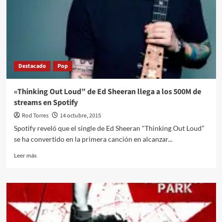
este
14
de
noviembre
a
Kilkenny
Destacado
Pop
«Thinking Out Loud” de Ed Sheeran llega a los 500M de
streams en Spotify
Rod Torres
14 octubre, 2015
Spotify reveló que el single de Ed Sheeran "Thinking Out Loud”
se ha convertido en la primera canción en alcanzar...
Leer
Leer más
más
sobre
«Thinking
Out
Loud”
de
Ed