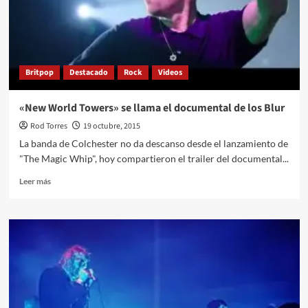
Britpop
Destacado
Rock
Videos
«New World Towers» se llama el documental de los Blur
Rod Torres
19 octubre, 2015
La banda de Colchester no da descanso desde el lanzamiento de
"The Magic Whip", hoy compartieron el trailer del documental...
Leer
Leer más
más
sobre
«New
World
Towers»
se
llama
el
documental