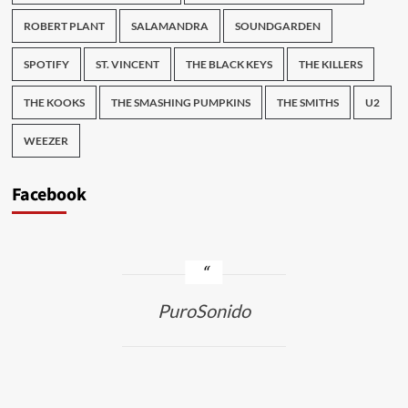
ROBERT PLANT
SALAMANDRA
SOUNDGARDEN
SPOTIFY
ST. VINCENT
THE BLACK KEYS
THE KILLERS
THE KOOKS
THE SMASHING PUMPKINS
THE SMITHS
U2
WEEZER
Facebook
PuroSonido