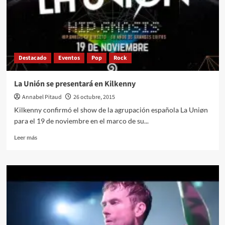
For
Girls»
Destacado
Eventos
Pop
Rock
La Unión se presentará en Kilkenny
Annabel Pitaud
26 octubre, 2015
Kilkenny confirmó el show de la agrupación española La Uniøn
para el 19 de noviembre en el marco de su...
Leer
Leer más
más
sobre
La
Unión
se
presentará
en
Kilkenny