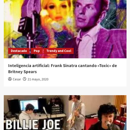
Destacado
Pop
Trendy and Cool
Inteligencia artificial: Frank Sinatra cantando «Toxic» de
Britney Spears
Cesar
21 mayo, 2020