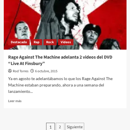
Sheeran
llega
a
los
500M
de
streams
Destacado
Rap
Rock
Videos
en
Spotify
Rage Against The Machine adelanta 2 videos del DVD
“Live At Finsbury”
Rod Torres
6 octubre, 2015
Ya en agosto te adelantábamos lo que los Rage Against The
Machine estaban preparando, ahora a una semana del
lanzamiento...
Leer
Leer más
más
sobre
Rage
Against
Paginación
2
Siguiente
1
The