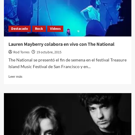
de
los
Blur
Destacado
Rock
Videos
Lauren Mayberry colabora en vivo con The National
Rod Torres
19 octubre, 2015
The National se presentó el fin de semena en el festival Treasure
Island Music Festival de San Francisco y en...
Leer
Leer más
más
sobre
Lauren
Mayberry
colabora
en
vivo
con
The
National