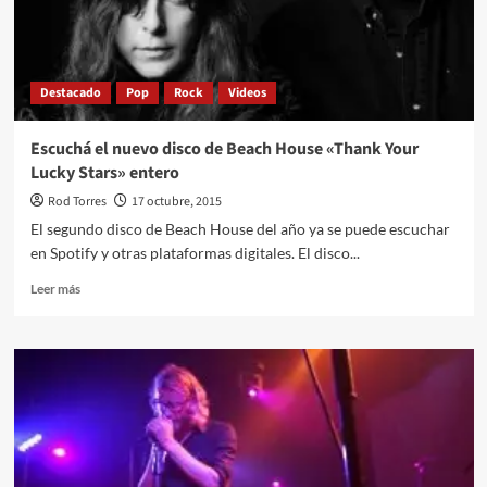
Destacado
Pop
Rock
Videos
Escuchá el nuevo disco de Beach House «Thank Your
Lucky Stars» entero
Rod Torres
17 octubre, 2015
El segundo disco de Beach House del año ya se puede escuchar
en Spotify y otras plataformas digitales. El disco...
Leer
Leer más
más
sobre
Escuchá
el
nuevo
disco
de
Beach
House