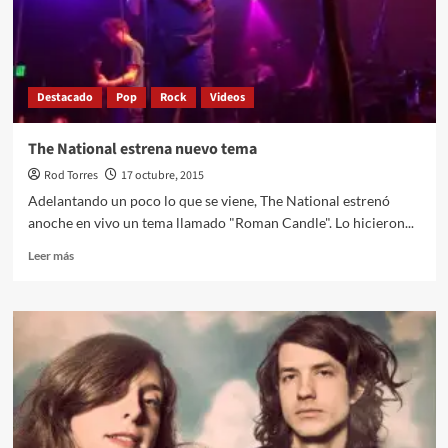
«Thank
Your
Lucky
Stars»
entero
Destacado
Pop
Rock
Videos
The National estrena nuevo tema
Rod Torres
17 octubre, 2015
Adelantando un poco lo que se viene, The National estrenó
anoche en vivo un tema llamado "Roman Candle". Lo hicieron...
Leer
Leer más
más
sobre
The
National
estrena
nuevo
tema