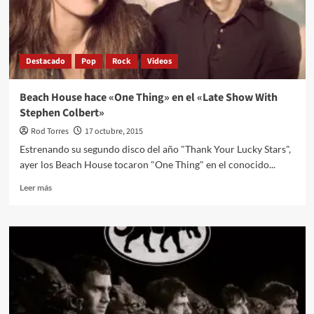
Destacado
Pop
Rock
Videos
Beach House hace «One Thing» en el «Late Show With
Stephen Colbert»
Rod Torres
17 octubre, 2015
Estrenando su segundo disco del año "Thank Your Lucky Stars",
ayer los Beach House tocaron "One Thing" en el conocido...
Leer
Leer más
más
sobre
Beach
House
hace
«One
Thing»
en
el