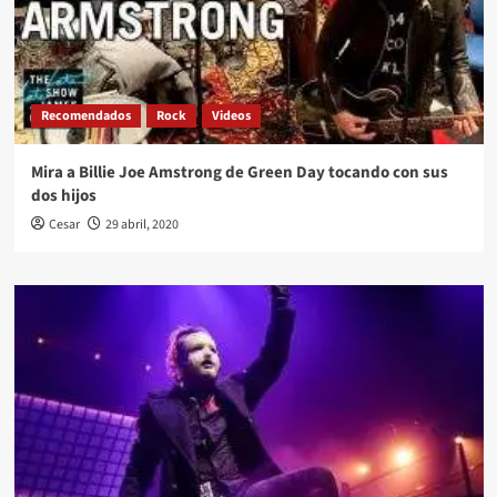
Recomendados
Rock
Videos
Mira a Billie Joe Amstrong de Green Day tocando con sus
dos hijos
Cesar
29 abril, 2020