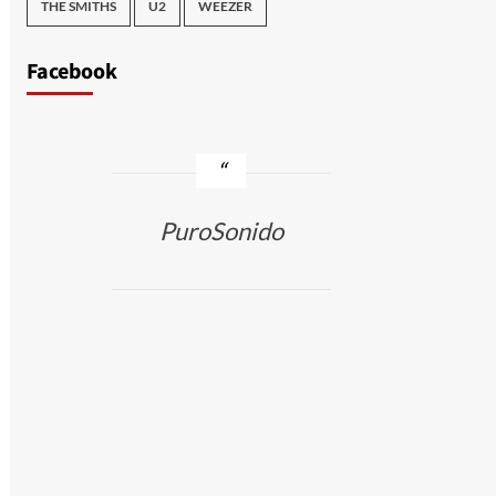
THE SMITHS
U2
WEEZER
Facebook
PuroSonido