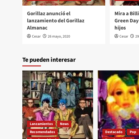
Gorillaz anunció el
Mira a Bil
lanzamiento del Gorillaz
Green Day
Almanac
hijos
Cesar
26 mayo, 2020
Cesar
29
Te pueden interesar
Lanzamientos
News
Recomendados
Destacado
Pop