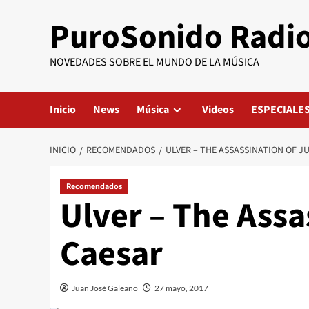
Saltar
PuroSonido Radi
al
contenido
NOVEDADES SOBRE EL MUNDO DE LA MÚSICA
Inicio
News
Música
Videos
ESPECIALE
INICIO
RECOMENDADOS
ULVER – THE ASSASSINATION OF J
Recomendados
Ulver – The Assa
Caesar
Juan José Galeano
27 mayo, 2017