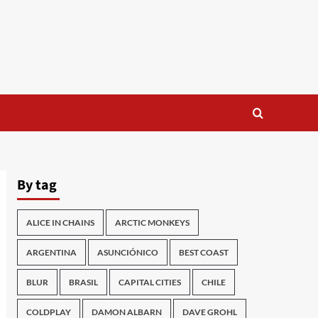
By tag
ALICE IN CHAINS
ARCTIC MONKEYS
ARGENTINA
ASUNCIÓNICO
BEST COAST
BLUR
BRASIL
CAPITAL CITIES
CHILE
COLDPLAY
DAMON ALBARN
DAVE GROHL