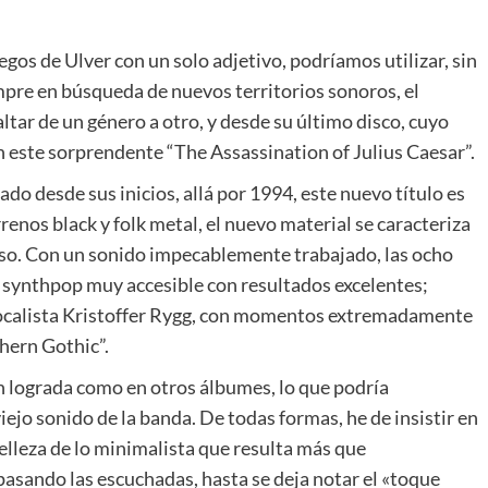
uegos de Ulver con un solo adjetivo, podríamos utilizar, sin
mpre en búsqueda de nuevos territorios sonoros, el
tar de un género a otro, y desde su último disco, cuyo
n este sorprendente “The Assassination of Julius Caesar”.
do desde sus inicios, allá por 1994, este nuevo título es
enos black y folk metal, el nuevo material se caracteriza
eso. Con un sonido impecablemente trabajado, las ocho
je synthpop muy accesible con resultados excelentes;
 vocalista Kristoffer Rygg, con momentos extremadamente
hern Gothic”.
an lograda como en otros álbumes, lo que podría
iejo sonido de la banda. De todas formas, he de insistir en
 belleza de lo minimalista que resulta más que
asando las escuchadas, hasta se deja notar el «toque