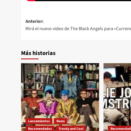
Navegación
Anterior:
Mirá el nuevo video de The Black Angels para «Curren
de
entradas
Más historias
Lanzamientos
News
Recomendados
Trendy and Cool
Recomendad