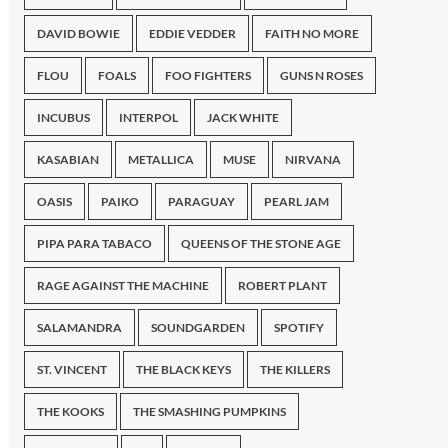
DAVID BOWIE
EDDIE VEDDER
FAITH NO MORE
FLOU
FOALS
FOO FIGHTERS
GUNS N ROSES
INCUBUS
INTERPOL
JACK WHITE
KASABIAN
METALLICA
MUSE
NIRVANA
OASIS
PAIKO
PARAGUAY
PEARL JAM
PIPA PARA TABACO
QUEENS OF THE STONE AGE
RAGE AGAINST THE MACHINE
ROBERT PLANT
SALAMANDRA
SOUNDGARDEN
SPOTIFY
ST. VINCENT
THE BLACK KEYS
THE KILLERS
THE KOOKS
THE SMASHING PUMPKINS