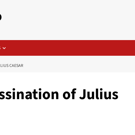
o
S
ULIUS CAESAR
ssination of Julius